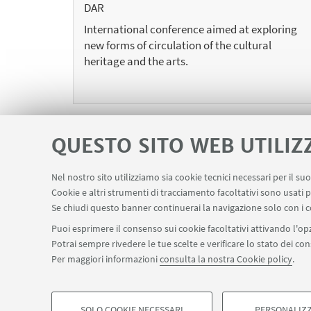
DAR
International conference aimed at exploring
new forms of circulation of the cultural
heritage and the arts.
QUESTO SITO WEB UTILIZ
Nel nostro sito utilizziamo sia cookie tecnici necessari per il s
«
Cookie e altri strumenti di tracciamento facoltativi sono usati p
Pre
Se chiudi questo banner continuerai la navigazione solo con i c
12
ele
Puoi esprimere il consenso sui cookie facoltativi attivando l'opz
Potrai sempre rivedere le tue scelte e verificare lo stato dei c
Per maggiori informazioni
consulta la nostra Cookie policy
.
SOLO COOKIE NECESSARI
PERSONALIZZ