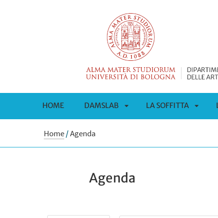
HOME
DAMSLAB
LA SOFFITTA
APRI
APRI
Home
/
Agenda
SOTTOMENÙ
SOTT
Agenda