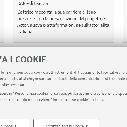
DAR e di F-actor
L'attrice racconta la sua carriera e il suo
mestiere, con la presentazione del progetto F-
Actor, nuova piattaforma online sull’attorialità
italiana.
ZA I COOKIE
1
95
96
97
99
100
101
1
...
98
...
uo funzionamento, sia cookie e altri strumenti di tracciamento facoltativi che 
er analisi statistiche, misure sull'efficacia della comunicazione istituzionale
cedenti
ookie necessari.
menti
ione in "Personalizza cookie" e, se vuoi, potrai esprimere consensi più specif
onsensi rientrando nella sezione "Impostazione cookie" del sito.
A COOKIE
ACCETTA TUTTI I COOKIE