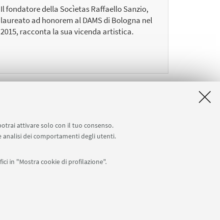
Il fondatore della Socìetas Raffaello Sanzio,
laureato ad honorem al DAMS di Bologna nel
2015, racconta la sua vicenda artistica.
24
potrai attivare solo con il tuo consenso.
Successivi
 e analisi dei comportamenti degli utenti.
12
elementi
»
ici in "Mostra cookie di profilazione".
Seguici su: