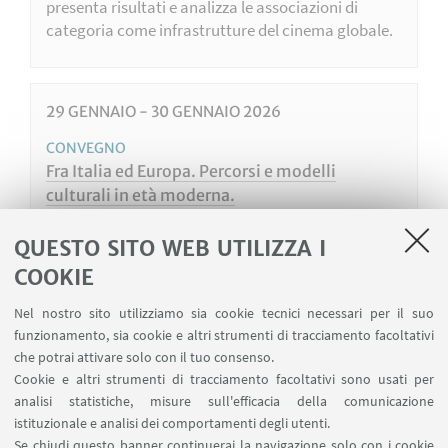
presenta risultati e analizza le associazioni di
categoria come infrastrutture del cinema globale.
29
GENNAIO
-
30
GENNAIO
2026
CONVEGNO
Fra Italia ed Europa. Percorsi e modelli
culturali in età moderna.
Aula A, complesso di via Azzo Gardino 23,
QUESTO SITO WEB UTILIZZA I
Bologna
COOKIE
Convegno PRIN 2022 sulla circolazione europea di
temi filosofici, religiosi e politici della cultura
Nel nostro sito utilizziamo sia cookie tecnici necessari per il suo
italiana tra tardo Rinascimento e prima età
funzionamento, sia cookie e altri strumenti di tracciamento facoltativi
moderna.
che potrai attivare solo con il tuo consenso.
Cookie e altri strumenti di tracciamento facoltativi sono usati per
analisi statistiche, misure sull'efficacia della comunicazione
istituzionale e analisi dei comportamenti degli utenti.
Se chiudi questo banner continuerai la navigazione solo con i cookie