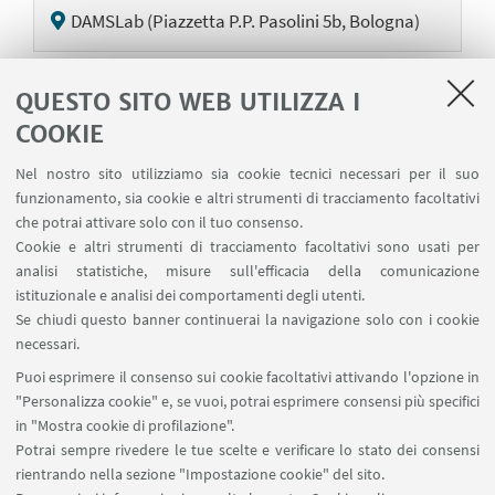
DAMSLab (Piazzetta P.P. Pasolini 5b, Bologna)
QUESTO SITO WEB UTILIZZA I
01
FEBBRAIO
2019
COOKIE
DAMSLAB
Incontro con ORLAN
Nel nostro sito utilizziamo sia cookie tecnici necessari per il suo
DAMSLab/Auditorium (piazzetta P. P. Pasolini 5b,
funzionamento, sia cookie e altri strumenti di tracciamento facoltativi
che potrai attivare solo con il tuo consenso.
Bologna)
Cookie e altri strumenti di tracciamento facoltativi sono usati per
analisi statistiche, misure sull'efficacia della comunicazione
istituzionale e analisi dei comportamenti degli utenti.
Se chiudi questo banner continuerai la navigazione solo con i cookie
1
120
121
122
...
123
necessari.
«
Puoi esprimere il consenso sui cookie facoltativi attivando l'opzione in
Precedenti
"Personalizza cookie" e, se vuoi, potrai esprimere consensi più specifici
124
12
in "Mostra cookie di profilazione".
elementi
Successivi
Potrai sempre rivedere le tue scelte e verificare lo stato dei consensi
3
rientrando nella sezione "Impostazione cookie" del sito.
elementi