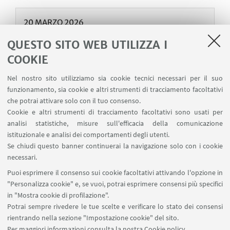
20
MARZO
2026
PRESENTAZIONE
QUESTO SITO WEB UTILIZZA I
Questioning Exhibit Display
COOKIE
MAMbo, via Don Giovanni Minzoni 14, Bologna
Nel nostro sito utilizziamo sia cookie tecnici necessari per il suo
Presentazione del libro a cura di Francesca
funzionamento, sia cookie e altri strumenti di tracciamento facoltativi
Castellani, Jérôme Glicenstein e Francesca Zanella.
che potrai attivare solo con il tuo consenso.
Cookie e altri strumenti di tracciamento facoltativi sono usati per
analisi statistiche, misure sull'efficacia della comunicazione
istituzionale e analisi dei comportamenti degli utenti.
Se chiudi questo banner continuerai la navigazione solo con i cookie
1
5
6
7
...
8
necessari.
«
Puoi esprimere il consenso sui cookie facoltativi attivando l'opzione in
Precedenti
"Personalizza cookie" e, se vuoi, potrai esprimere consensi più specifici
9
10
11
124
...
12
in "Mostra cookie di profilazione".
elementi
Successivi
Potrai sempre rivedere le tue scelte e verificare lo stato dei consensi
12
rientrando nella sezione "Impostazione cookie" del sito.
elementi
Per maggiori informazioni
consulta la nostra Cookie policy
.