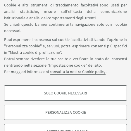
Cookie e altri strumenti di tracciamento facoltativi sono usati per
sarà consentita previo ritiro
analisi statistiche, misure sull'efficacia della comunicazione
dell’apposito coupon in loco,
istituzionale e analisi dei comportamenti degli utenti.
distribuito a partire da un’ora prima
Se chiudi questo banner continuerai la navigazione solo con i cookie
dell’inizio dell’evento e fino a
necessari.
esaurimento dei posti disponibili.
Puoi esprimere il consenso sui cookie facoltativi attivando l'opzione in
"Personalizza cookie" e, se vuoi, potrai esprimere consensi più specifici
in "Mostra cookie di profilazione".
Potrai sempre rivedere le tue scelte e verificare lo stato dei consensi
rientrando nella sezione "Impostazione cookie" del sito.
Per maggiori informazioni
consulta la nostra Cookie policy
.
SOLO COOKIE NECESSARI
Seguici su:
COOKIE DI PROFILAZIONE - FACOLTATIVI
Si tratta di cookie utilizzati per analizzare le caratteristiche della navigazione
PERSONALIZZA COOKIE
degli utenti, creare profili in base al loro comportamento sul sito, per analisi
di marketing.
©Copyright 2026 - ALMA MATER STUDIORUM - Università di
Mostra cookie di profilazione
Bologna - Via Zamboni, 33 - 40126 Bologna - PI: 01131710376 -