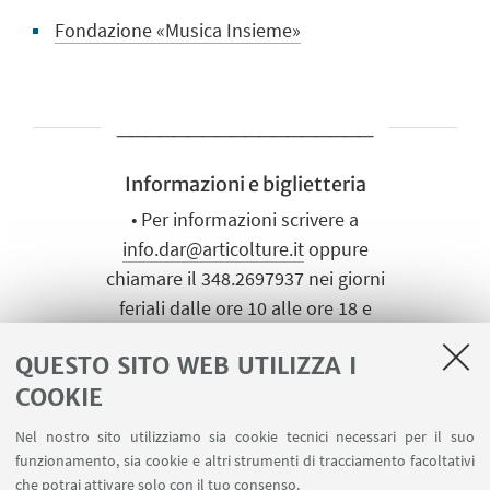
Fondazione «Musica Insieme»
__________________
Informazioni e biglietteria
• Per informazioni scrivere a
info.dar@articolture.it
oppure
chiamare il 348.2697937 nei giorni
feriali dalle ore 10 alle ore 18 e
nelle giornate di spettacolo dalle
QUESTO SITO WEB UTILIZZA I
ore 10 fino a inizio spettacolo.
COOKIE
• La partecipazione agli spettacoli
Nel nostro sito utilizziamo sia cookie tecnici necessari per il suo
teatrali e ai concerti a ingresso
funzionamento, sia cookie e altri strumenti di tracciamento facoltativi
gratuito ospitati presso DAMSLab
che potrai attivare solo con il tuo consenso.