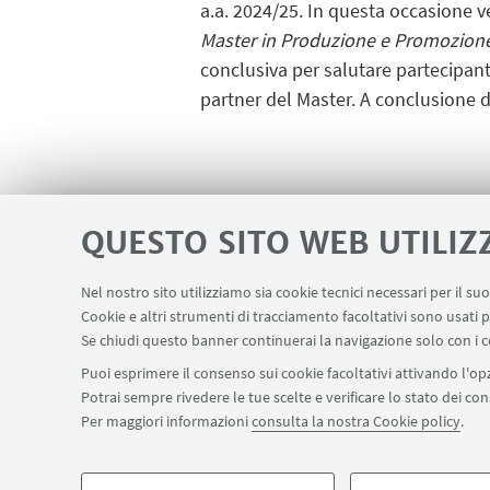
a.a. 2024/25. In questa occasione ve
Master in Produzione e Promozione
conclusiva per salutare partecipant
partner del Master. A conclusione d
IN EVIDENZA
QUESTO SITO WEB UTILIZ
Locandina
[ .pdf 739Kb ]
Nel nostro sito utilizziamo sia cookie tecnici necessari per il s
Cookie e altri strumenti di tracciamento facoltativi sono usati p
Se chiudi questo banner continuerai la navigazione solo con i c
Puoi esprimere il consenso sui cookie facoltativi attivando l'opz
Potrai sempre rivedere le tue scelte e verificare lo stato dei c
Per maggiori informazioni
consulta la nostra Cookie policy
.