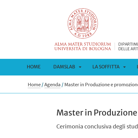
HOME
DAMSLAB
LA SOFFITTA
APRI
APRI
Home
/
Agenda
/
Master in Produzione e promozion
SOTTOMENÙ
SOTT
Master in Produzione
Cerimonia conclusiva degli stud