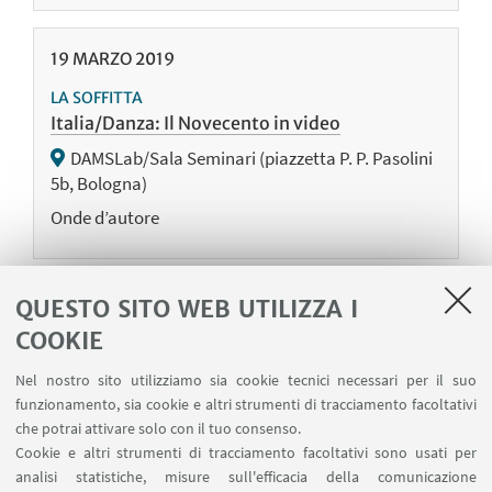
19
MARZO
2019
LA SOFFITTA
Italia/Danza: Il Novecento in video
DAMSLab/Sala Seminari (piazzetta P. P. Pasolini
5b, Bologna)
Onde d’autore
QUESTO SITO WEB UTILIZZA I
18
MARZO
2019
COOKIE
LA SOFFITTA
Quadri in cerca d'autore
Nel nostro sito utilizziamo sia cookie tecnici necessari per il suo
funzionamento, sia cookie e altri strumenti di tracciamento facoltativi
DamsLab/Teatro (piazzetta P. P. Pasolini 5b,
che potrai attivare solo con il tuo consenso.
Bologna)
Cookie e altri strumenti di tracciamento facoltativi sono usati per
analisi statistiche, misure sull'efficacia della comunicazione