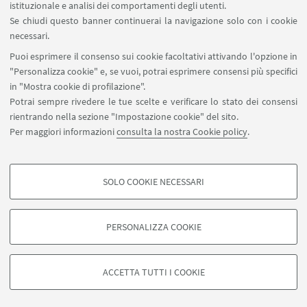
istituzionale e analisi dei comportamenti degli utenti.
Se chiudi questo banner continuerai la navigazione solo con i cookie
1
117
118
119
...
120
necessari.
«
Puoi esprimere il consenso sui cookie facoltativi attivando l'opzione in
Precedenti
"Personalizza cookie" e, se vuoi, potrai esprimere consensi più specifici
121
122
123
124
12
in "Mostra cookie di profilazione".
elementi
Successivi
Potrai sempre rivedere le tue scelte e verificare lo stato dei consensi
12
rientrando nella sezione "Impostazione cookie" del sito.
elementi
Per maggiori informazioni
consulta la nostra Cookie policy
.
»
SOLO COOKIE NECESSARI
Seguici su:
COOKIE DI PROFILAZIONE - FACOLTATIVI
Si tratta di cookie utilizzati per analizzare le caratteristiche della navigazione
PERSONALIZZA COOKIE
degli utenti, creare profili in base al loro comportamento sul sito, per analisi
di marketing.
©Copyright 2026 - ALMA MATER STUDIORUM - Università di
Mostra cookie di profilazione
Bologna - Via Zamboni, 33 - 40126 Bologna - PI: 01131710376 -
ACCETTA TUTTI I COOKIE
CF: 80007010376 -
Privacy
-
Note legali
-
Impostazioni Cookie
Google/Youtube Video