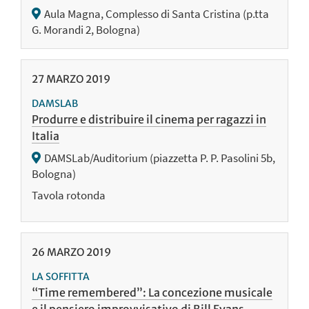
Aula Magna, Complesso di Santa Cristina (p.tta
G. Morandi 2, Bologna)
27
MARZO
2019
DAMSLAB
Produrre e distribuire il cinema per ragazzi in
Italia
DAMSLab/Auditorium (piazzetta P. P. Pasolini 5b,
Bologna)
Tavola rotonda
26
MARZO
2019
LA SOFFITTA
“Time remembered”: La concezione musicale
e il pensiero improvvisativo di Bill Evans