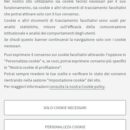
Nel nostro sito utilizziamo sia cookie tecnici necessari per il suo
Piccola collezione di oltre 20 libretti d’opera relativi
funzionamento, sia cookie e altri strumenti di tracciamento facoltativi
a teatri del nordest degli Stati Uniti.
che potrai attivare solo con il tuo consenso.
Cookie e altri strumenti di tracciamento facoltativi sono usati per
Pubblicato il 13 giugno 2022
analisi statistiche, misure sull'efficacia della comunicazione
istituzionale e analisi dei comportamenti degli utenti.
Se chiudi questo banner continuerai la navigazione solo con i cookie
necessari.
1
8
9
10
...
11
Puoi esprimere il consenso sui cookie facoltativi attivando l'opzione in
"Personalizza cookie" e, se vuoi, potrai esprimere consensi più specifici
«
in "Mostra cookie di profilazione".
Precedenti
Potrai sempre rivedere le tue scelte e verificare lo stato dei consensi
12
elementi
rientrando nella sezione "Impostazione cookie" del sito.
Per maggiori informazioni
consulta la nostra Cookie policy
.
Contatti
SBA - Servizio Bibliotecario di Ateneo
SOLO COOKIE NECESSARI
Dipartimento delle Arti
COOKIE DI PROFILAZIONE - FACOLTATIVI
Si tratta di cookie utilizzati per analizzare le caratteristiche della navigazione
PERSONALIZZA COOKIE
degli utenti, creare profili in base al loro comportamento sul sito, per analisi