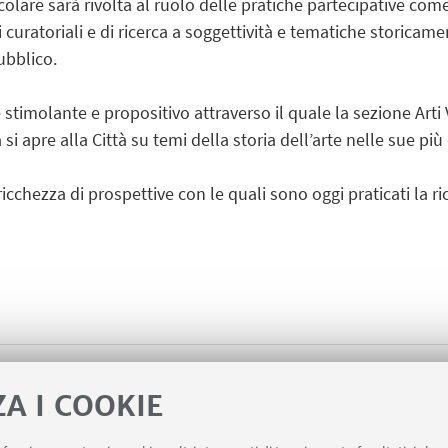
olare sarà rivolta al ruolo delle pratiche partecipative come
i curatoriali e di ricerca a soggettività e tematiche storicame
ubblico.
 stimolante e propositivo attraverso il quale la sezione Art
 si apre alla Città su temi della storia dell’arte nelle sue pi
a ricchezza di prospettive con le quali sono oggi praticati la 
Programma completo "I Mer
ZA I COOKIE
[ .png 1255Kb ]