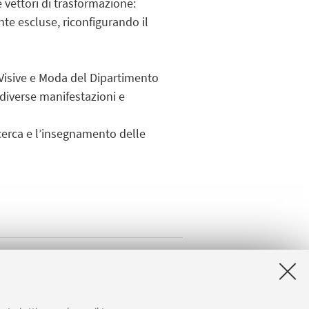
 vettori di trasformazione:
nte escluse, riconfigurando il
i Visive e Moda del Dipartimento
ù diverse manifestazioni e
ricerca e l’insegnamento delle
coledì di S.Cristina"