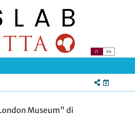
IT
EN
el London Museum" di