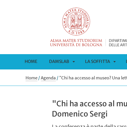
HOME
DAMSLAB
LA SOFFITTA
APRI
APRI
Home
/
Agenda
/
"Chi ha accesso al museo? Una let
SOTTOMENÙ
SOTT
"Chi ha accesso al mu
Domenico Sergi
La conferenza è parte della rasse