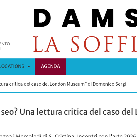
LOCATIONS
AGENDA
APRI
tura critica del caso del London Museum" di Domenico Sergi
OMENÙ
SOTTOMENÙ
seo? Una lettura critica del caso d
gna i Mercoledì di S. Cristina. Incontri con l'arte 2026