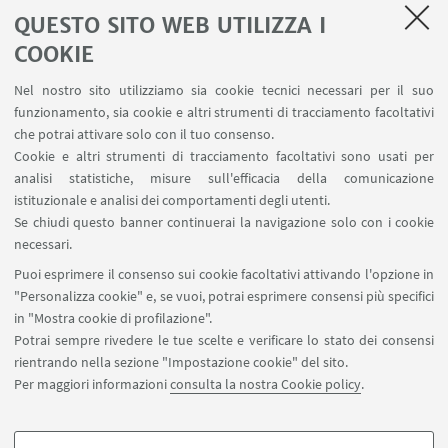
non oltre le 21.15 con prenotazione obbligatoria)
QUESTO SITO WEB UTILIZZA I
Un omaggio all'arte dell'improvvisazione, un one
COOKIE
man show che passa da Bach ai Beatles, da
Stravinskij ai ritmi brasiliani e alla canzone
Nel nostro sito utilizziamo sia cookie tecnici necessari per il suo
italiana, e come orizzonte Bologna e la sua storia
funzionamento, sia cookie e altri strumenti di tracciamento facoltativi
musicale.
che potrai attivare solo con il tuo consenso.
Cookie e altri strumenti di tracciamento facoltativi sono usati per
analisi statistiche, misure sull'efficacia della comunicazione
istituzionale e analisi dei comportamenti degli utenti.
Se chiudi questo banner continuerai la navigazione solo con i cookie
1
91
92
93
...
94
necessari.
«
Puoi esprimere il consenso sui cookie facoltativi attivando l'opzione in
Precedenti
"Personalizza cookie" e, se vuoi, potrai esprimere consensi più specifici
95
96
97
124
...
12
in "Mostra cookie di profilazione".
elementi
Successivi
Potrai sempre rivedere le tue scelte e verificare lo stato dei consensi
12
rientrando nella sezione "Impostazione cookie" del sito.
elementi
Per maggiori informazioni
consulta la nostra Cookie policy
.
»