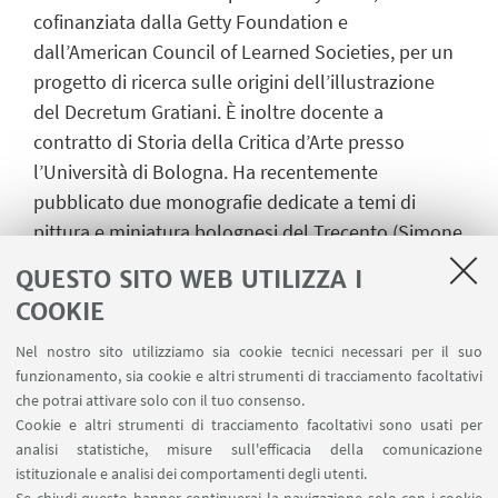
cofinanziata dalla Getty Foundation e
dall’American Council of Learned Societies, per un
progetto di ricerca sulle origini dell’illustrazione
del Decretum Gratiani. È inoltre docente a
contratto di Storia della Critica d’Arte presso
l’Università di Bologna. Ha recentemente
pubblicato due monografie dedicate a temi di
pittura e miniatura bolognesi del Trecento (Simone
di Filippo detto “dei Crocifissi”. Pittura e devozione
QUESTO SITO WEB UTILIZZA I
nel secondo Trecento Bolognese, Padova, Il
COOKIE
Poligrafo, 2018; L’Illustratore e la miniatura nei
manoscritti universitari bolognesi del Trecento,
Nel nostro sito utilizziamo sia cookie tecnici necessari per il suo
funzionamento, sia cookie e altri strumenti di tracciamento facoltativi
Bologna, Bononia University Press, 2018).
che potrai attivare solo con il tuo consenso.
Cookie e altri strumenti di tracciamento facoltativi sono usati per
analisi statistiche, misure sull'efficacia della comunicazione
istituzionale e analisi dei comportamenti degli utenti.
IN EVIDENZA