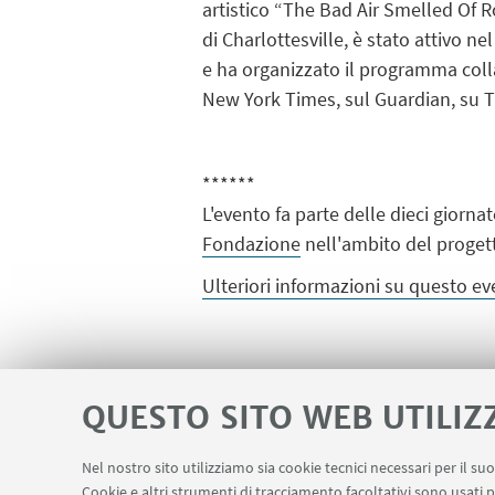
artistico “The Bad Air Smelled Of R
di Charlottesville, è stato attivo
e ha organizzato il programma colla
New York Times, sul Guardian, su 
******
L'evento fa parte delle dieci giorna
Fondazione
nell'ambito del proge
Ulteriori informazioni su questo 
IN EVIDENZA
QUESTO SITO WEB UTILIZ
Atlas of Transitions Bien
Nel nostro sito utilizziamo sia cookie tecnici necessari per il s
Cookie e altri strumenti di tracciamento facoltativi sono usati p