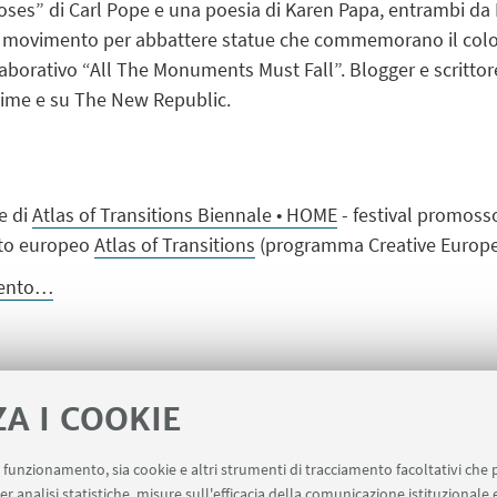
oses” di Carl Pope e una poesia di Karen Papa, entrambi da 
 nel movimento per abbattere statue che commemorano il col
borativo “All The Monuments Must Fall”. Blogger e scrittore,
Time e su The New Republic.
te di
Atlas of Transitions Biennale •
HOME
- festival promos
tto europeo
Atlas of Transitions
(programma Creative Europe
evento…
ZA I COOKIE
nale • HOME
uo funzionamento, sia cookie e altri strumenti di tracciamento facoltativi che 
er analisi statistiche, misure sull'efficacia della comunicazione istituzionale