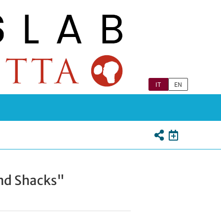
IT
EN
and Shacks"