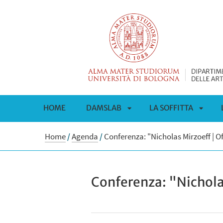
HOME
DAMSLAB
LA SOFFITTA
APRI
APRI
Home
/
Agenda
/
Conferenza: "Nicholas Mirzoeff | O
SOTTOMENÙ
SOTT
Conferenza: "Nicholas