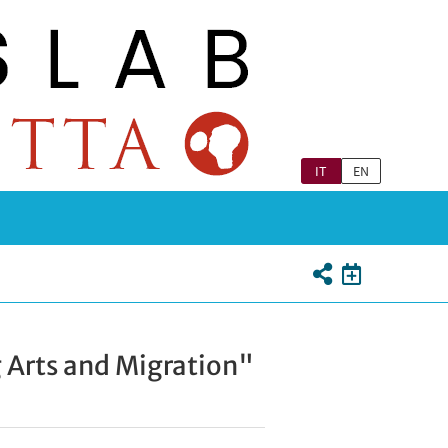
IT
EN
 Arts and Migration"