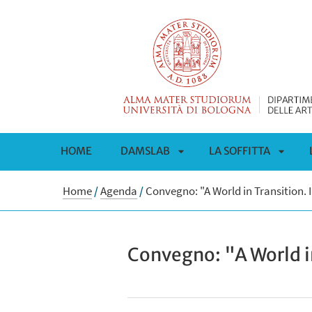
HOME
DAMSLAB
LA SOFFITTA
APRI
APRI
Home
/
Agenda
/
Convegno: "A World in Transition.
SOTTOMENÙ
SOTT
Convegno: "A World i