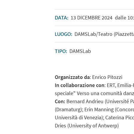
13
DICEMBRE
2024
dalle 10:
DATA:
DAMSLab/Teatro (Piazzetta 
LUOGO:
DAMSLab
TIPO:
Organizzato da
: Enrico Pitozzi
In collaborazione con
: ERT, Emili
speciale" Verso una comunità danzan
Con:
Bernard Andrieu (Université Pa
(Dramaturg); Erin Manning (Concord
Università di Venezia); Caterina Pi
Dries (University of Antwerp)