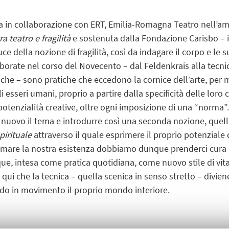
ata in collaborazione con ERT, Emilia-Romagna Teatro nell’am
a teatro e fragilità
e sostenuta dalla Fondazione Carisbo – in
luce della nozione di fragilità, così da indagare il corpo e le
borate nel corso del Novecento – dal Feldenkrais alla tecni
iche – sono pratiche che eccedono la cornice dell’arte, per m
i esseri umani, proprio a partire dalla specificità delle loro c
otenzialità creative, oltre ogni imposizione di una “norma”. È
uovo il tema e introdurre così una seconda nozione, quell
pirituale
attraverso il quale esprimere il proprio potenziale d
smare la nostra esistenza dobbiamo dunque prenderci cura di 
e, intesa come pratica quotidiana, come nuovo stile di vita
È qui che la tecnica – quella scenica in senso stretto – divie
do in movimento il proprio mondo interiore.