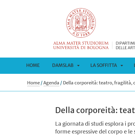
HOME
DAMSLAB
LA SOFFITTA
APRI
APRI
Home
/
Agenda
/
Della corporeità: teatro, fragilità,
SOTTOMENÙ
SOTT
Della corporeità: teat
La giornata di studi esplora i pro
forme espressive del corpo e le 