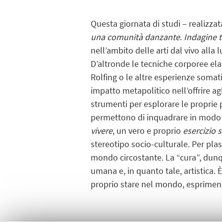
Questa giornata di studi – realizz
una comunità danzante
.
Indagine tr
nell’ambito delle arti dal vivo alla 
D’altronde le tecniche corporee ela
Rolfing o le altre esperienze somat
impatto metapolitico nell’offrire agl
strumenti per esplorare le proprie p
permettono di inquadrare in modo n
vivere
, un vero e proprio
esercizio s
stereotipo socio-culturale. Per pla
mondo circostante. La “cura”, dunqu
umana e, in quanto tale, artistica. 
proprio stare nel mondo, esprimen