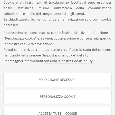
Cookie e altri strumenti di tracciamento facoltativi sono usati per
come i meme.
analisi statistiche, misure sull'efficacia della comunicazione
istituzionale e analisi dei comportamenti degli utenti.
Se chiudi questo banner continuerai la navigazione solo con i cookie
IN EVIDENZA
necessari.
Puoi esprimere il consenso sui cookie facoltativi attivando l'opzione in
Programma
[ .pdf 33Kb ]
"Personalizza cookie" e, se vuoi, potrai esprimere consensi più specifici
in "Mostra cookie di profilazione".
Potrai sempre rivedere le tue scelte e verificare lo stato dei consensi
rientrando nella sezione "Impostazione cookie" del sito.
Per maggiori informazioni
consulta la nostra Cookie policy
.
SOLO COOKIE NECESSARI
Seguici su:
COOKIE DI PROFILAZIONE - FACOLTATIVI
Si tratta di cookie utilizzati per analizzare le caratteristiche della navigazione
PERSONALIZZA COOKIE
degli utenti, creare profili in base al loro comportamento sul sito, per analisi
di marketing.
©Copyright 2026 - ALMA MATER STUDIORUM - Università di
Mostra cookie di profilazione
Bologna - Via Zamboni, 33 - 40126 Bologna - PI: 01131710376 -
ACCETTA TUTTI I COOKIE