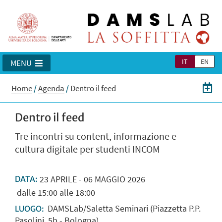
IT
EN
MENU
Home
/
Agenda
/
Dentro il feed
Dentro il feed
Tre incontri su content, informazione e
cultura digitale per studenti INCOM
23
APRILE
-
06
MAGGIO
2026
DATA:
dalle 15:00 alle 18:00
DAMSLab/Saletta Seminari (Piazzetta P.P.
LUOGO:
Pasolini, 5b - Bologna)