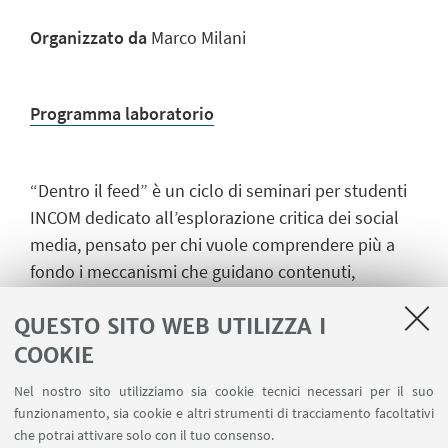
Organizzato da
Marco Milani
Programma laboratorio
“Dentro il feed” è un ciclo di seminari per studenti
INCOM dedicato all’esplorazione critica dei social
media, pensato per chi vuole comprendere più a
fondo i meccanismi che guidano contenuti,
informazione e cultura digitale contemporanea.
QUESTO SITO WEB UTILIZZA I
Attraverso tre incontri tematici, il percorso affronta
alcune delle questioni più rilevanti dell’ecosistema
COOKIE
digitale: come si costruiscono contenuti efficaci,
Nel nostro sito utilizziamo sia cookie tecnici necessari per il suo
come si diffonde l’informazione sulle piattaforme
funzionamento, sia cookie e altri strumenti di tracciamento facoltativi
social e quale ruolo giocano linguaggi emergenti
che potrai attivare solo con il tuo consenso.