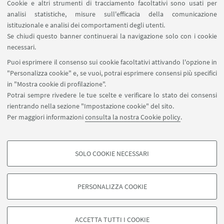
Cookie e altri strumenti di tracciamento facoltativi sono usati per
analisi statistiche, misure sull'efficacia della comunicazione
istituzionale e analisi dei comportamenti degli utenti.
IN EVIDENZA
Se chiudi questo banner continuerai la navigazione solo con i cookie
Facebook Ecologie Algoritmi Poteri
necessari.
Puoi esprimere il consenso sui cookie facoltativi attivando l'opzione in
Locandina
[ .pdf 145Kb ]
"Personalizza cookie" e, se vuoi, potrai esprimere consensi più specifici
in "Mostra cookie di profilazione".
Potrai sempre rivedere le tue scelte e verificare lo stato dei consensi
rientrando nella sezione "Impostazione cookie" del sito.
Per maggiori informazioni
consulta la nostra Cookie policy
.
SOLO COOKIE NECESSARI
Seguici su:
COOKIE DI PROFILAZIONE - FACOLTATIVI
Si tratta di cookie utilizzati per analizzare le caratteristiche della navigazione
PERSONALIZZA COOKIE
degli utenti, creare profili in base al loro comportamento sul sito, per analisi
di marketing.
©Copyright 2026 - ALMA MATER STUDIORUM - Università di
Mostra cookie di profilazione
Bologna - Via Zamboni, 33 - 40126 Bologna - PI: 01131710376 -
ACCETTA TUTTI I COOKIE