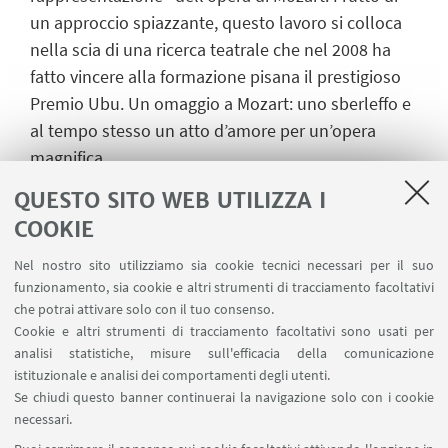
un approccio spiazzante, questo lavoro si colloca
nella scia di una ricerca teatrale che nel 2008 ha
fatto vincere alla formazione pisana il prestigioso
Premio Ubu. Un omaggio a Mozart: uno sberleffo e
al tempo stesso un atto d’amore per un’opera
magnifica.
Entrambe le repliche verranno introdotte, allo
QUESTO SITO WEB UTILIZZA I
scopo di far meglio apprezzare la dinamica di gioco
COOKIE
dei Sacchi di Sabbia, da brevi note informative di
Gerardo Guccini e Nicola Badolato sul Don
Nel nostro sito utilizziamo sia cookie tecnici necessari per il suo
funzionamento, sia cookie e altri strumenti di tracciamento facoltativi
Giovanni mozartiano.
che potrai attivare solo con il tuo consenso.
Cookie e altri strumenti di tracciamento facoltativi sono usati per
analisi statistiche, misure sull'efficacia della comunicazione
istituzionale e analisi dei comportamenti degli utenti.
IN EVIDENZA
Se chiudi questo banner continuerai la navigazione solo con i cookie
La Soffitta 2019 | gennaio-giugno
necessari.