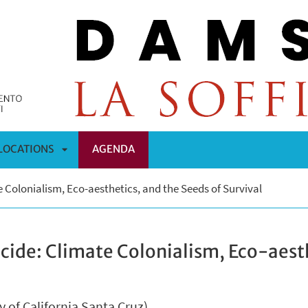
LOCATIONS
AGENDA
APRI
 Colonialism, Eco-aesthetics, and the Seeds of Survival
OMENÙ
SOTTOMENÙ
cide: Climate Colonialism, Eco-aest
y of California Santa Cruz)