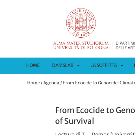
HOME
DAMSLAB
LA SOFFITTA
APRI
APRI
Home
/
Agenda
/
From Ecocide to Genocide: Climate
SOTTOMENÙ
SOTT
From Ecocide to Geno
of Survival
Lecture di T.J. Demos (Universit