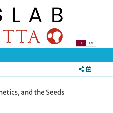
IT
EN
hetics, and the Seeds