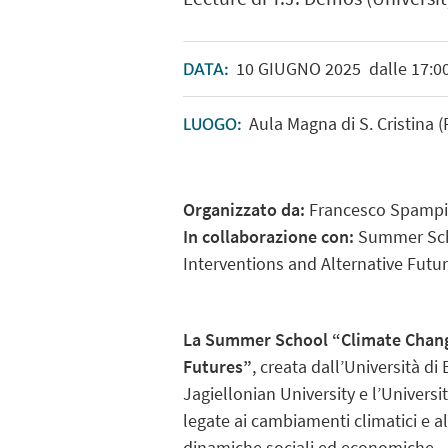
10
GIUGNO
2025
dalle 17:00
DATA:
Aula Magna di S. Cristina 
LUOGO:
Organizzato da:
Francesco Spampi
In collaborazione con:
Summer Scho
Interventions and Alternative Futu
La Summer School “
Climate Chang
Futures”
, creata dall’Università d
Jagiellonian University e l’Universit
legate ai cambiamenti climatici e al
dinamiche sociali ed economiche.