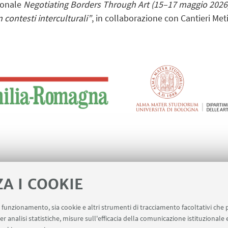
ionale
Negotiating Borders Through Art (15–17 maggio 2026
n contesti interculturali”
, in collaborazione con Cantieri Meti
ZA I COOKIE
ugh Art
Locandina In Gaza Pietas
[
uo funzionamento, sia cookie e altri strumenti di tracciamento facoltativi che 
er analisi statistiche, misure sull'efficacia della comunicazione istituzionale