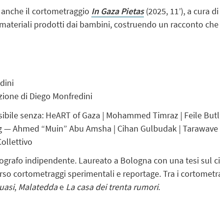
 anche il cortometraggio
In Gaza Pietas
(2025, 11’), a cura 
 materiali prodotti dai bambini, costruendo un racconto che
dini
ione di Diego Monfredini
sibile senza: HeART of Gaza | Mohammed Timraz | Feile Butl
ng — Ahmed “Muin” Abu Amsha | Cihan Gulbudak | Tarawave
ollettivo
tografo indipendente. Laureato a Bologna con una tesi sul ci
erso cortometraggi sperimentali e reportage. Tra i cortometr
uasi
,
Malatedda
e
La casa dei trenta rumori
.