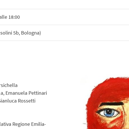
alle 18:00
solini 5b, Bologna)
rsichella
lla, Emanuela Pettinari
Gianluca Rossetti
lativa Regione Emilia-