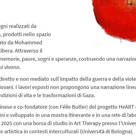
gni realizzati da
, prodotti nello spazio
ideato da Mohammed
bera. Attraverso il
 memorie, paure, sogni e speranze, costruendo una narrazion
cui vivono.
diretto e non mediato sull’impatto della guerra e della viol
iovani. I lavori esposti non propongono una narrazione line
dizioni di vita e le trasformazioni di Gaza.
tinese e co-fondatore (con Féile Butler) del progetto HeART o
 e sviluppato in una mostra itinerante e in una rete di labor
nel 2025 con una borsa di studio in Art Therapy presso l’Univ
artistica in contesti interculturali (Università di Bologna).