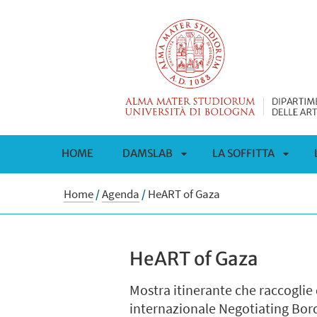
HOME
DAMSLAB
LA SOFFITTA
APRI
APRI
Home
/
Agenda
/
HeART of Gaza
SOTTOMENÙ
SOTT
HeART of Gaza
Mostra itinerante che raccoglie
internazionale Negotiating Bor