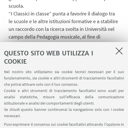
scuola.
“I Classici in classe” punta a favorire il dialogo tra
le scuole e le altre istituzioni formative e a stabilire
un raccordo con la ricerca svolta in Università nel
campo della Pedagogia musicale, al fine di
sviluppare e migliorare le attività didattiche
nell’apprendimento della musica, con riferimento
QUESTO SITO WEB UTILIZZA I
alla lezione insostituibile dei “classici” nella
COOKIE
formazione culturale e sociale della persona.
Nel nostro sito utilizziamo sia cookie tecnici necessari per il suo
funzionamento, sia cookie e altri strumenti di tracciamento facoltativi
che potrai attivare solo con il tuo consenso.
Cookie e altri strumenti di tracciamento facoltativi sono usati per
IN EVIDENZA
analisi statistiche, misure sull'efficacia della comunicazione
istituzionale e analisi dei comportamenti degli utenti.
La Soffitta 2019 | gennaio-giugno
Se chiudi questo banner continuerai la navigazione solo con i cookie
La Soffitta 2019 | Musica
necessari.
Puoi esprimere il consenso sui cookie facoltativi attivando l'opzione in