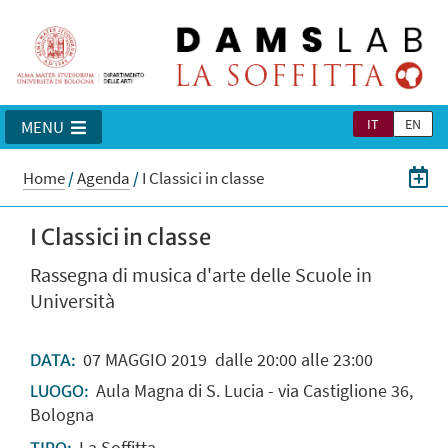
IT
EN
MENU
Home
/
Agenda
/
I Classici in classe
I Classici in classe
Rassegna di musica d'arte delle Scuole in
Università
07
MAGGIO
2019
dalle 20:00 alle 23:00
DATA:
Aula Magna di S. Lucia - via Castiglione 36,
LUOGO:
Bologna
La Soffitta