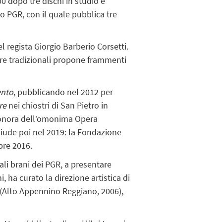
0 dopo tre dischi in studio e
o PGR, con il quale pubblica tre
 regista Giorgio Barberio Corsetti.
ere tradizionali propone frammenti
ento
, pubblicando nel 2012 per
re
nei chiostri di San Pietro in
 sonora dell’omonima Opera
hiude poi nel 2019: la Fondazione
bre 2016.
ali brani dei PGR, a presentare
i, ha curato la direzione artistica di
- (Alto Appennino Reggiano, 2006),