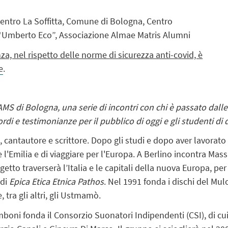
ntro La Soffitta, Comune di Bologna,
Centro
 “Umberto Eco”,
Associazione Almae Matris Alumni
za, nel rispetto delle norme di sicurezza anti-covid, è
e
.
AMS di Bologna, una serie di incontri con chi è passato dalle
cordi e testimonianze per il pubblico di oggi e gli studenti di
 cantautore e scrittore. Dopo gli studi e dopo aver lavora
 l'Emilia e di viaggiare per l'Europa. A Berlino incontra Ma
ogetto traverserà l’Italia e le capitali della nuova Europa, pe
 di
Epica Etica Etnica Pathos
. Nel 1991 fonda i dischi del Mul
tra gli altri, gli Ustmamò.
ni fonda il Consorzio Suonatori Indipendenti (CSI), di cu