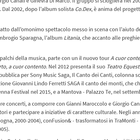
io Canali e Ginevra Di Marco. Il gruppo si scioglierà nel 200
o. Dal 2002, dopo l'album solista
Co.Dex
, è anima del progett
atto dall'omonimo spettacolo messo in scena con l'aiuto del
Ambrogio Sparagna, l'album
Litania
, che accanto alle preghi
palchi della musica, parte con un il nuovo tour
A cuor cont
rto, a cuor contento
. Nel 2012 presenta il suo
Teatro Equest
, pubblica per Sony Music Saga, Il Canto dei Canti, colonna
ione Giovanni Lindo Ferretti SAGA il canto dei monti, che c
nna Festival nel 2015, e a Mantova - Palazzo Te, nel settem
ere concerti, a comporre con Gianni Maroccolo e Giorgio Can
ori e partecipare a iniziative di carattere culturale. Negli ann
(Bologna, 2000-2004), conFusion& - trasformatosi in TraMonti 
005).