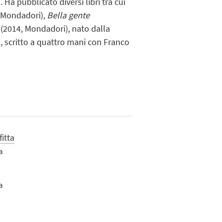
 Ha pubblicato diversi libri tra cui
 Mondadori),
Bella gente
(2014, Mondadori), nato dalla
, scritto a quattro mani con Franco
itta
a
a