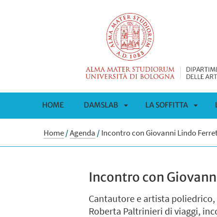
HOME
DAMSLAB
LA SOFFITTA
APRI
APRI
Home
/
Agenda
/
Incontro con Giovanni Lindo Ferret
SOTTOMENÙ
SOTT
Incontro con Giovanni
Cantautore e artista poliedrico,
Roberta Paltrinieri di viaggi, i