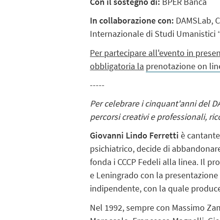
Con il sostegno di:
BPER Banca
In collaborazione con:
DAMSLab, Ce
Internazionale di Studi Umanistici
Per partecipare all'evento in presen
obbligatoria la
prenotazione on lin
-----
Per celebrare i cinquant'anni del D
percorsi creativi e professionali, ri
Giovanni Lindo Ferretti
è cantante,
psichiatrico, decide di abbandonare
fonda i CCCP Fedeli alla linea. Il pr
e Leningrado con la presentazione
indipendente, con la quale produce, 
Nel 1992, sempre con Massimo Zambo