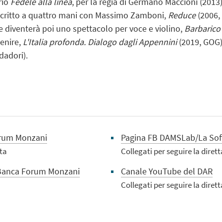
rio
Fedele alla linea
, per la regia di Germano Maccioni (2013).
scritto a quattro mani con Massimo Zamboni,
Reduce
(2006,
 diventerà poi uno spettacolo per voce e violino,
Barbarico
enire,
L'Italia profonda. Dialogo dagli Appennini
(2019, GOG)
dadori).
orum Monzani
Pagina FB DAMSLab/La Soff
tta
Collegati per seguire la dirett
Banca Forum Monzani
Canale YouTube del DAR
Collegati per seguire la dirett