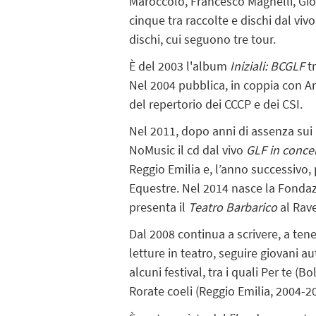
Maroccolo, Francesco Magnelli, Giorg
cinque tra raccolte e dischi dal viv
dischi, cui seguono tre tour.
È del 2003 l'album
Iniziali: BCGLF
tr
Nel 2004 pubblica, in coppia con 
del repertorio dei CCCP e dei CSI.
Nel 2011, dopo anni di assenza sui 
NoMusic il cd dal vivo
GLF in conce
Reggio Emilia e, l’anno successivo
Equestre. Nel 2014 nasce la Fondaz
presenta il
Teatro Barbarico
al Rave
Dal 2008 continua a scrivere, a ten
letture in teatro, seguire giovani aut
alcuni festival, tra i quali Per te 
Rorate coeli (Reggio Emilia, 2004-2