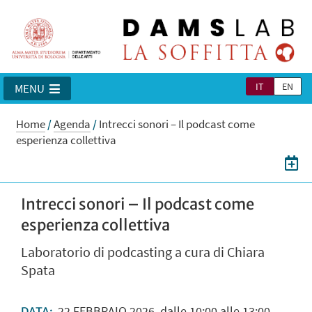
IT
EN
MENU
Home
/
Agenda
/
Intrecci sonori – Il podcast come
esperienza collettiva
Intrecci sonori – Il podcast come
esperienza collettiva
Laboratorio di podcasting a cura di Chiara
Spata
22
FEBBRAIO
2026
dalle 10:00 alle 13:00
DATA: