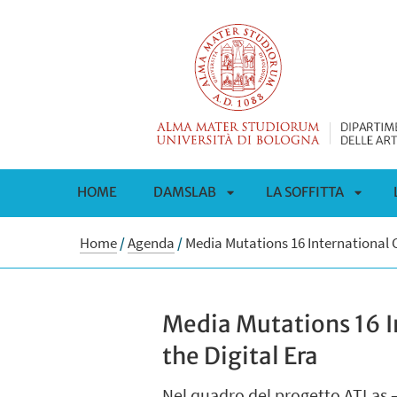
HOME
DAMSLAB
LA SOFFITTA
APRI
APRI
Home
/
Agenda
/
Media Mutations 16 International C
SOTTOMENÙ
SOTT
Media Mutations 16 I
the Digital Era
Nel quadro del progetto ATLas – 