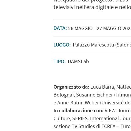
televisivi nell’era digitale e n
26
MAGGIO
-
27
MAGGIO
202
DATA:
Palazzo Marescotti (Salone
LUOGO:
DAMSLab
TIPO:
Organizzato da:
Luca Barra, Matteo
Bologna), Susanne Eichner (Filmun
e Anne-Katrin Weber (Université d
In collaborazione con:
VIEW. Journa
Culture, SERIES. International Journ
sezione TV Studies di ECREA – Eu