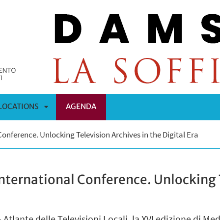
LOCATIONS
AGENDA
APRI
onference. Unlocking Television Archives in the Digital Era
OMENÙ
SOTTOMENÙ
nternational Conference. Unlocking T
Atlante delle Televisioni Locali, la XVI edizione di Med