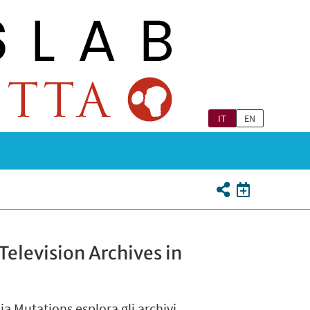
IT
EN
elevision Archives in
ia Mutations esplora gli archivi