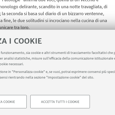
monologo delirante, scandito in una notte travagliata, di
la seconda si basa sul diario di un bizzarro ventenne,
a fine, le due solitudini si incrociano nella cucina di una
nicare tra loro.
zzaglia e Matteo Paoletti.
ZA I COOKIE
uo funzionamento, sia cookie e altri strumenti di tracciamento facoltativi che 
er analisi statistiche, misure sull'efficacia della comunicazione istituzionale
ookie necessari.
ione in "Personalizza cookie" e, se vuoi, potrai esprimere consensi più specif
onsensi rientrando nella sezione "Impostazione cookie" del sito.
A COOKIE
ACCETTA TUTTI I COOKIE
di Bologna - Via Zamboni, 33 - 40126 Bologna - PI: 01131710376 - CF: 8
COOKIE TECNICI - NECESSAR