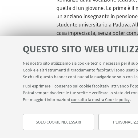
quella di un giovane. La prima è il 
un anziano insegnante in pensione; 
studente universitario a Padova. All
casa imprecisata, senza poter comu
Dialogano con l'autore Rossella Ma
QUESTO SITO WEB UTILIZ
Nel nostro sito utilizziamo sia cookie tecnici necessari per il s
Cookie e altri strumenti di tracciamento facoltativi sono usati p
Se chiudi questo banner continuerai la navigazione solo con i c
Puoi esprimere il consenso sui cookie facoltativi attivando l'opz
Potrai sempre rivedere le tue scelte e verificare lo stato dei c
Per maggiori informazioni
consulta la nostra Cookie policy
.
SOLO COOKIE NECESSARI
PERSONALIZZ
©Copyright 2026 - ALMA MATER STUDIORUM - Università 
COOKIE DI PROFILAZIONE - FACOLTATIVI