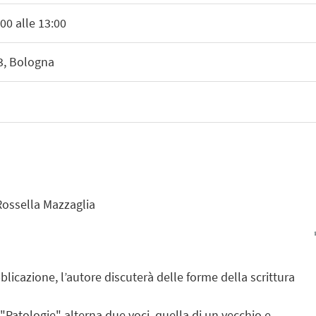
00 alle 13:00
23, Bologna
Rossella Mazzaglia
licazione, l’autore discuterà delle forme della scrittura
Patologie" alterna due voci, quella di un vecchio e