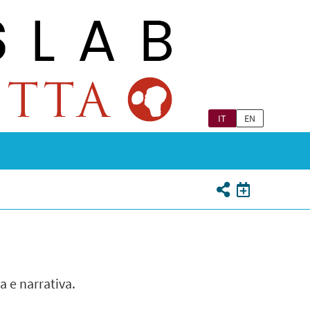
IT
EN
a e narrativa.