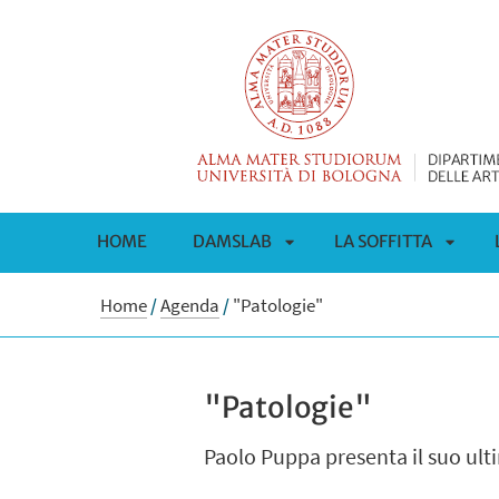
HOME
DAMSLAB
LA SOFFITTA
APRI
APRI
Home
/
Agenda
/
"Patologie"
SOTTOMENÙ
SOTT
"Patologie"
Paolo Puppa presenta il suo ult