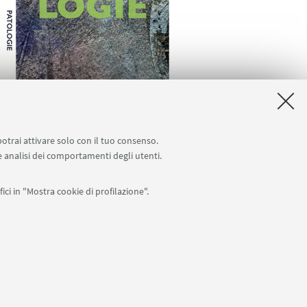
potrai attivare solo con il tuo consenso.
 e analisi dei comportamenti degli utenti.
ici in "Mostra cookie di profilazione".
Seguici su:
0007010376 -
Privacy
-
Note legali
-
Impostazioni Cookie
I