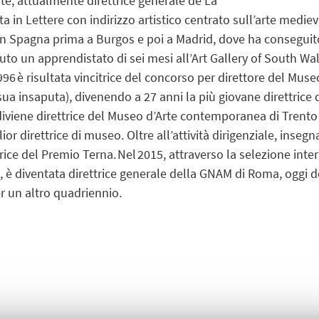
rte, attualmente direttrice generale de La
 in Lettere con indirizzo artistico centrato sull’arte medieva
 in Spagna prima a Burgos e poi a Madrid, dove ha conseguito 
to un apprendistato di sei mesi all’Art Gallery of South Wale
96 è risultata vincitrice del concorso per direttore del Muse
 sua insaputa), divenendo a 27 anni la più giovane direttrice 
viene direttrice del Museo d’Arte contemporanea di Trento 
or direttrice di museo. Oltre all’attività dirigenziale, inseg
ice del Premio Terna. Nel 2015, attraverso la selezione inter
smo, è diventata direttrice generale della GNAM di Roma, oggi
 un altro quadriennio.