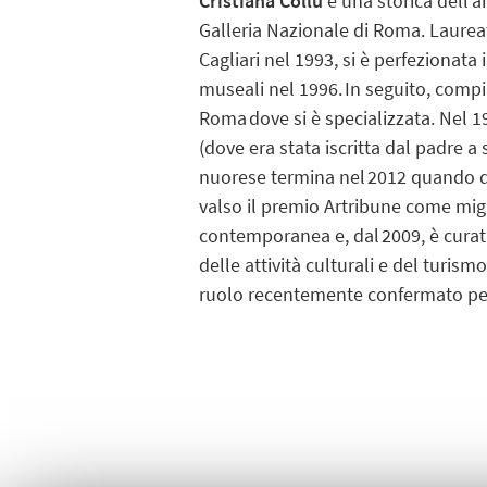
Cristiana Collu
è una storica dell’a
Galleria Nazionale di Roma. Laureata
Cagliari nel 1993, si è perfezionata
museali nel 1996. In seguito, compiu
Roma dove si è specializzata. Nel 19
(dove era stata iscritta dal padre a
nuorese termina nel 2012 quando di
valso il premio Artribune come migli
contemporanea e, dal 2009, è curatr
delle attività culturali e del turi
ruolo recentemente confermato per