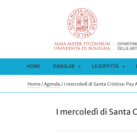
HOME
DAMSLAB
LA SOFFITTA
APRI
APRI
Home
/
Agenda
/
I mercoledì di Santa Cristina: Pay 
SOTTOMENÙ
SOTT
I mercoledì di Santa 