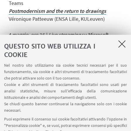
Teams
Postmodernism and the return to drawings
Véronique Patteeuw (ENSA Lille, KULeuven)
4 maggio, ore 16 |
Live streaming
su Microsoft
Teams
QUESTO SITO WEB UTILIZZA I
What is ornament?
COOKIE
Triennale di architettura di Lisbona 2019
Nel nostro sito utilizziamo sia cookie tecnici necessari per il suo
Ambra Fabi e Giovanni Piovene (ENSA Marne- la-
funzionamento, sia cookie e altri strumenti di tracciamento facoltativi
Vallée, Paris-Est)
che potrai attivare solo con il tuo consenso.
Cookie e altri strumenti di tracciamento facoltativi sono usati per
analisi statistiche, misure sull'efficacia della comunicazione
istituzionale e analisi dei comportamenti degli utenti.
Se chiudi questo banner continuerai la navigazione solo con i cookie
IN EVIDENZA
necessari.
Puoi esprimere il consenso sui cookie facoltativi attivando l'opzione in
La Soffitta 2020
"Personalizza cookie" e, se vuoi, potrai esprimere consensi più specifici