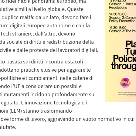
nno ridefinito il panorama europeo, ma
lative simili a livello globale. Queste
duplice realtà: da un lato, devono fare i
tture digitali europee autonome e con la
ech straniere; dall’altro, devono
sociale di diritti e redistribuzione della
ivile e dalle proteste dei lavoratori digitali.
o basata sui diritti incontra ostacoli
 adottano pratiche elusive per aggirare le
opolitiche e i cambiamenti nelle catene di
do l’UE a considerare un possibile
sti mutamenti incidono profondamente sul
 regolato. L’innovazione tecnologica e i
nsioni (LLM) stanno trasformando
uove forme di lavoro, aggravando un vuoto normativo in cui 
lutate.