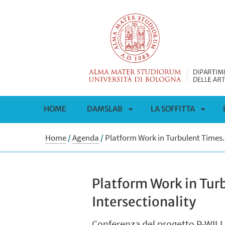
HOME
DAMSLAB
LA SOFFITTA
APRI
APRI
Home
/
Agenda
/
Platform Work in Turbulent Times. 
SOTTOMENÙ
SOTT
Platform Work in Tur
Intersectionality
Conferenza del progetto P-WILL s