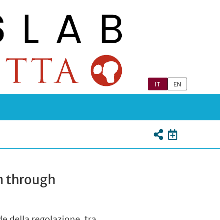
IT
EN
n through
e della regolazione, tra