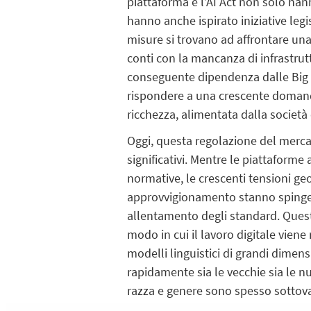
piattaforma e l’AI Act non solo ha
hanno anche ispirato iniziative legis
misure si trovano ad affrontare una 
conti con la mancanza di infrastru
conseguente dipendenza dalle Big T
rispondere a una crescente domanda 
ricchezza, alimentata dalla società c
Oggi, questa regolazione del mercat
significativi. Mentre le piattaforme
normative, le crescenti tensioni ge
approvvigionamento stanno spingen
allentamento degli standard. Que
modo in cui il lavoro digitale viene
modelli linguistici di grandi dime
rapidamente sia le vecchie sia le n
razza e genere sono spesso sottova