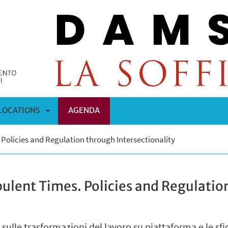
LOCATIONS
AGENDA
APRI
Policies and Regulation through Intersectionality
OMENÙ
SOTTOMENÙ
bulent Times. Policies and Regulatio
ulle trasformazioni del lavoro su piattaforma e le sfid