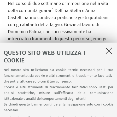
Nel corso di due settimane d’immersione nella vita
della comunità guaranì Delfina Stella e Anna
Castelli hanno condiviso pratiche e gesti quotidiani
con gli abitanti del villaggio. Grazie al lavoro di
Domenico Palma, che successivamente ha
intrecciato i frammenti di questo percorso, emerge
una mappa gestuale: i movimenti delle tessitrici al
QUESTO SITO WEB UTILIZZA I
lavoro, le interazioni dei bambini, i gesti delle mani
degli anziani e dei commercianti. Al contempo, il
COOKIE
film solleva interrogativi sul ruolo dell’osservatore,
Nel nostro sito utilizziamo sia cookie tecnici necessari per il suo
chiamato a restituire alla comunità un’immagine
funzionamento, sia cookie e altri strumenti di tracciamento facoltativi
dei suoi gesti, e valorizza la reciprocità come
che potrai attivare solo con il tuo consenso.
Cookie e altri strumenti di tracciamento facoltativi sono usati per
essenza di un percorso condiviso.
analisi statistiche, misure sull'efficacia della comunicazione
istituzionale e analisi dei comportamenti degli utenti.
Se chiudi questo banner continuerai la navigazione solo con i cookie
IN EVIDENZA
necessari.