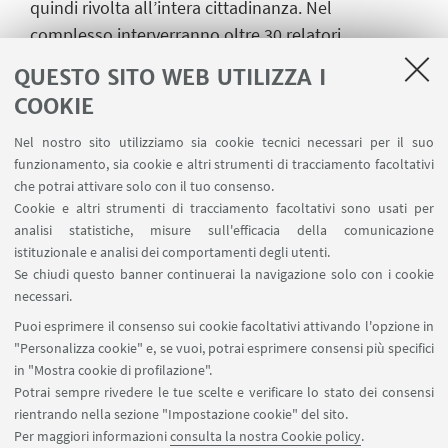
quindi rivolta all’intera cittadinanza. Nel
complesso interverranno oltre 30 relatori
provenienti da Europa, Stati Uniti e America Latina.
QUESTO SITO WEB UTILIZZA I
Parallelamente si svolgeranno due tavole rotonde:
COOKIE
una tra istituzioni culturali estere in Italia e l'altra
tra editori.
Nel nostro sito utilizziamo sia cookie tecnici necessari per il suo
funzionamento, sia cookie e altri strumenti di tracciamento facoltativi
che potrai attivare solo con il tuo consenso.
Cookie e altri strumenti di tracciamento facoltativi sono usati per
IN EVIDENZA
analisi statistiche, misure sull'efficacia della comunicazione
istituzionale e analisi dei comportamenti degli utenti.
La Soffitta 2020
Se chiudi questo banner continuerai la navigazione solo con i cookie
necessari.
Dipartimento di Storia, Culture, Civiltà
Puoi esprimere il consenso sui cookie facoltativi attivando l'opzione in
dell’Università di Bologna
"Personalizza cookie" e, se vuoi, potrai esprimere consensi più specifici
in "Mostra cookie di profilazione".
Potrai sempre rivedere le tue scelte e verificare lo stato dei consensi
rientrando nella sezione "Impostazione cookie" del sito.
Per maggiori informazioni
consulta la nostra Cookie policy
.