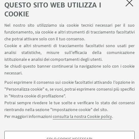
specificità del cambiamento oltre la crisi
QUESTO SITO WEB UTILIZZA I
DAMSLab/Teatro (Piazzetta P.P. Pasolini 5b,
COOKIE
Bologna)
Nel nostro sito utilizziamo sia cookie tecnici necessari per il suo
Presentazione della Rivista Economia della Cultura
funzionamento, sia cookie e altri strumenti di tracciamento facoltativi
2/2025
che potrai attivare solo con il tuo consenso.
Cookie e altri strumenti di tracciamento facoltativi sono usati per
analisi statistiche, misure sull'efficacia della comunicazione
istituzionale e analisi dei comportamenti degli utenti.
Se chiudi questo banner continuerai la navigazione solo con i cookie
1
3
4
5
...
6
necessari.
«
Puoi esprimere il consenso sui cookie facoltativi attivando l'opzione in
Precedenti
"Personalizza cookie" e, se vuoi, potrai esprimere consensi più specifici
7
8
9
124
...
12
in "Mostra cookie di profilazione".
elementi
Successivi
Potrai sempre rivedere le tue scelte e verificare lo stato dei consensi
12
rientrando nella sezione "Impostazione cookie" del sito.
elementi
Per maggiori informazioni
consulta la nostra Cookie policy
.
»