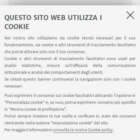
DAMSLAB
"How Media Ownership Matters"
QUESTO SITO WEB UTILIZZA I
Palazzo Marescotti (Aula Secci, via Barberia 4 -
COOKIE
Bologna)
Nel nostro sito utilizziamo sia cookie tecnici necessari per il suo
Presentazione del libro di Rodney Benson (New
funzionamento, sia cookie e altri strumenti di tracciamento facoltativi
York University)
che potrai attivare solo con il tuo consenso.
Cookie e altri strumenti di tracciamento facoltativi sono usati per
analisi statistiche, misure sull'efficacia della comunicazione
istituzionale e analisi dei comportamenti degli utenti.
Se chiudi questo banner continuerai la navigazione solo con i cookie
1
3
4
5
...
6
necessari.
«
Puoi esprimere il consenso sui cookie facoltativi attivando l'opzione in
Precedenti
"Personalizza cookie" e, se vuoi, potrai esprimere consensi più specifici
7
8
9
40
...
12
in "Mostra cookie di profilazione".
elementi
Successivi
Potrai sempre rivedere le tue scelte e verificare lo stato dei consensi
12
rientrando nella sezione "Impostazione cookie" del sito.
elementi
Per maggiori informazioni
consulta la nostra Cookie policy
.
»