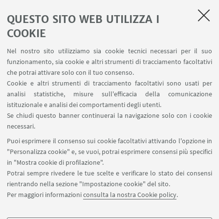
Evento online
QUESTO SITO WEB UTILIZZA I
Deadline: 1st April 2024
COOKIE
Nel nostro sito utilizziamo sia cookie tecnici necessari per il suo
funzionamento, sia cookie e altri strumenti di tracciamento facoltativi
08
DICEMBRE
2023
che potrai attivare solo con il tuo consenso.
2023 Grainger Symposium
Cookie e altri strumenti di tracciamento facoltativi sono usati per
analisi statistiche, misure sull'efficacia della comunicazione
The University of Melbourne, Grattan Street,
istituzionale e analisi dei comportamenti degli utenti.
Parkville, Victoria, 3010, Australia - Evento in
Se chiudi questo banner continuerai la navigazione solo con i cookie
presenza e online
necessari.
Dalle ore 9 alle ore 18 (fuso orario di Melbourne,
Puoi esprimere il consenso sui cookie facoltativi attivando l'opzione in
Australia). Evento gratuito, iscrizione online sulla
"Personalizza cookie" e, se vuoi, potrai esprimere consensi più specifici
pagina dedicata
in "Mostra cookie di profilazione".
Potrai sempre rivedere le tue scelte e verificare lo stato dei consensi
rientrando nella sezione "Impostazione cookie" del sito.
Per maggiori informazioni
consulta la nostra Cookie policy
.
2
3
4
1