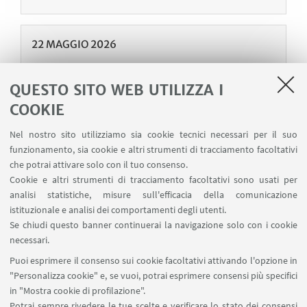
22
MAGGIO
2026
INCONTRO
"Il secolo di Miles Davis"
QUESTO SITO WEB UTILIZZA I
Palazzo Marescotti (Aula Colonne, via Barberia 4
COOKIE
- Bologna)
Nel nostro sito utilizziamo sia cookie tecnici necessari per il suo
Incontro con Luca Cerchiari. A cura di Stefano
funzionamento, sia cookie e altri strumenti di tracciamento facoltativi
Marino
che potrai attivare solo con il tuo consenso.
Cookie e altri strumenti di tracciamento facoltativi sono usati per
analisi statistiche, misure sull'efficacia della comunicazione
istituzionale e analisi dei comportamenti degli utenti.
Se chiudi questo banner continuerai la navigazione solo con i cookie
1
3
4
5
6
2
necessari.
«
Puoi esprimere il consenso sui cookie facoltativi attivando l'opzione in
Precedenti
"Personalizza cookie" e, se vuoi, potrai esprimere consensi più specifici
7
124
...
12
in "Mostra cookie di profilazione".
elementi
Successivi
Potrai sempre rivedere le tue scelte e verificare lo stato dei consensi