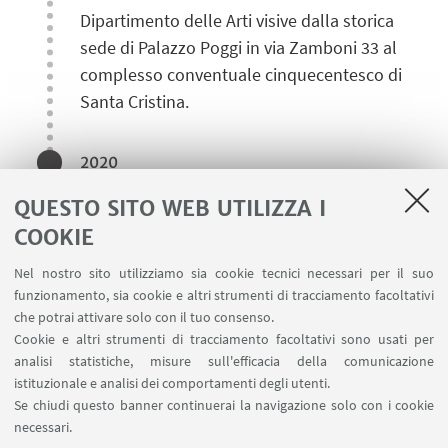
Dipartimento delle Arti visive dalla storica
sede di Palazzo Poggi in via Zamboni 33 al
complesso conventuale cinquecentesco di
Santa Cristina.
2020
Biblioteca delle Arti
QUESTO SITO WEB UTILIZZA I
COOKIE
Nel 2020 La Biblioteca delle Arti viene
centralizzata e dal 2023 afferisce all'Area
Nel nostro sito utilizziamo sia cookie tecnici necessari per il suo
Patrimonio Culturale (ARPAC). La sezione di
funzionamento, sia cookie e altri strumenti di tracciamento facoltativi
Arti visive "I. B. Supino", insieme alla sezione
che potrai attivare solo con il tuo consenso.
Cookie e altri strumenti di tracciamento facoltativi sono usati per
di Musica e Spettacolo, pur mantenendo
analisi statistiche, misure sull'efficacia della comunicazione
spazi e identità proprie, promuove e
istituzionale e analisi dei comportamenti degli utenti.
incrementa la raccolta documentale sui temi
Se chiudi questo banner continuerai la navigazione solo con i cookie
dell'arte che è riconosciuta come una fra le
necessari.