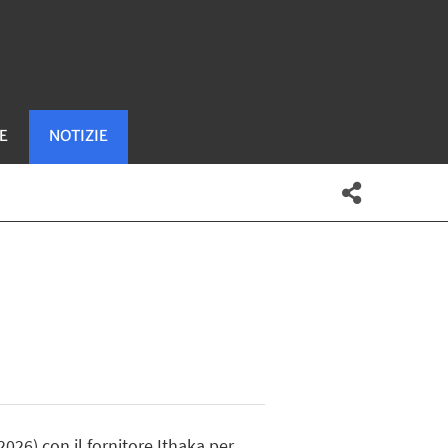
E
NOTIZIE
026) con il fornitore Ithaka per