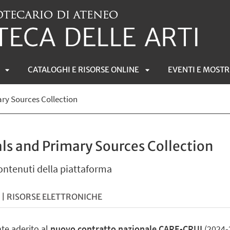
CATALOGHI E RISORSE ONLINE
EVENTI E MOSTR
APRI
APRI
ry Sources Collection
SOTTOMENÙ
SOTTOMENÙ
ls and Primary Sources Collection
contenuti della piattaforma
 | RISORSE ELETTRONICHE
te aderito al
nuovo contratto nazionale CARE-CRUI
(2024-2