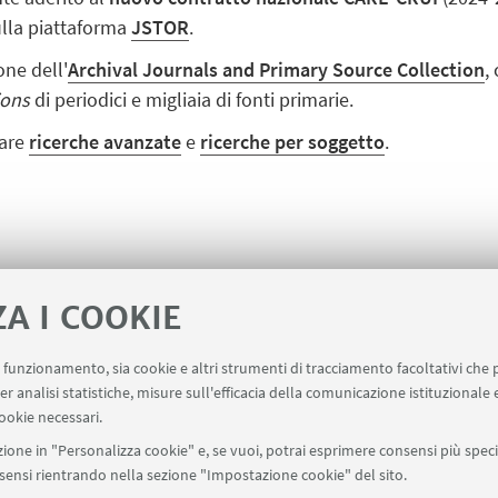
sulla piattaforma
JSTOR
.
one dell'
Archival Journals and Primary Source Collection
,
ions
di periodici e migliaia di fonti primarie.
uare
ricerche avanzate
e
ricerche per soggetto
.
ZA I COOKIE
uo funzionamento, sia cookie e altri strumenti di tracciamento facoltativi che 
er analisi statistiche, misure sull'efficacia della comunicazione istituzionale
ookie necessari.
ione in "Personalizza cookie" e, se vuoi, potrai esprimere consensi più specif
onsensi rientrando nella sezione "Impostazione cookie" del sito.
tti
SBA - Servizio Bibliotecario di Ateneo
Dipartimento dell