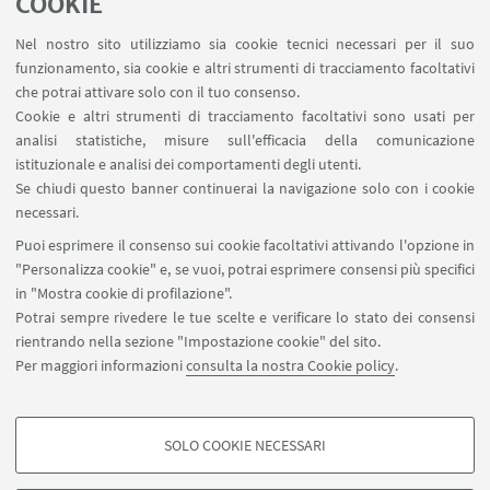
COOKIE
Terminato l'intervento di messa in sicurezza e
digitalizzazione delle lastre fotografiche in vetro,
Nel nostro sito utilizziamo sia cookie tecnici necessari per il suo
funzionamento, sia cookie e altri strumenti di tracciamento facoltativi
prosegue l'attività di catalogazione delle 4.196
che potrai attivare solo con il tuo consenso.
lastre prodotte dal fotografo Felice Croci (1880-
Cookie e altri strumenti di tracciamento facoltativi sono usati per
1934), attivo a Bologna nei primi decenni del
analisi statistiche, misure sull'efficacia della comunicazione
Novecento, con
l'obiettivo di rendere fruibili online
istituzionale e analisi dei comportamenti degli utenti.
tutti i materiali fotografici dell'archivio.
Se chiudi questo banner continuerai la navigazione solo con i cookie
necessari.
Vedi le immagini nel catalogo
online
Puoi esprimere il consenso sui cookie facoltativi attivando l'opzione in
"Personalizza cookie" e, se vuoi, potrai esprimere consensi più specifici
in "Mostra cookie di profilazione".
Potrai sempre rivedere le tue scelte e verificare lo stato dei consensi
rientrando nella sezione "Impostazione cookie" del sito.
Per maggiori informazioni
consulta la nostra Cookie policy
.
Contatti
SBA - Servizio Bibliotecario di Ateneo
SOLO COOKIE NECESSARI
Dipartimento delle Arti
COOKIE DI PROFILAZIONE - FACOLTATIVI