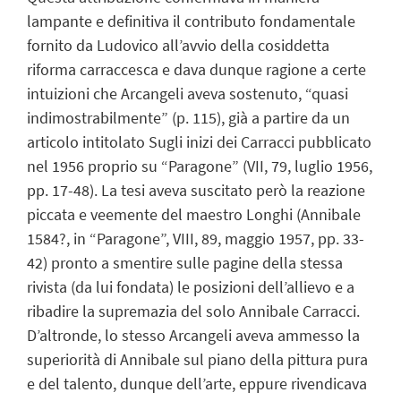
lampante e definitiva il contributo fondamentale
fornito da Ludovico all’avvio della cosiddetta
riforma
carraccesca
e dava dunque ragione a certe
intuizioni che Arcangeli aveva sostenuto,
“
quasi
indimostrabilmente
” (p. 115)
, già
a
partire da un
articolo
intitolato
Sugli inizi dei Carracci
pubblicato
nel 1956 proprio su
“
Paragone
” (VII, 79, luglio 1956,
pp. 17-48)
. La tesi aveva suscitato però la reazione
piccata e veemente del maestro Longhi
(
Annibale
1584?
,
in “Paragone”, VIII, 89
,
maggio 1957, pp. 33-
42)
pronto a smentire sulle pagine della stessa
rivista (da lui fondata) le posizioni dell’allievo e a
ribadire la supremazia del solo Annibale Carracci.
D’altronde, lo stesso Arcangeli aveva ammesso la
superiorità di Annibale sul piano della pittura pura
e del talento, dunque dell’arte,
eppure
rivendic
ava