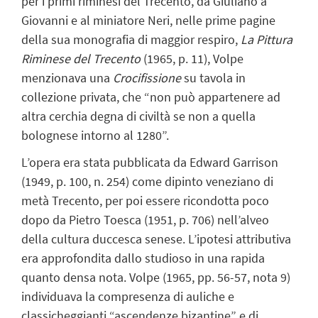
per i primi riminesi del Trecento, da Giuliano a
Giovanni e al miniatore Neri, nelle prime pagine
della sua monografia di maggior respiro,
La Pittura
Riminese del Trecento
(1965, p. 11), Volpe
menzionava una
Crocifissione
su tavola in
collezione privata, che “non può appartenere ad
altra cerchia degna di civiltà se non a quella
bolognese intorno al 1280”.
L’opera era stata pubblicata da Edward Garrison
(1949, p. 100, n. 254) come dipinto veneziano di
metà Trecento, per poi essere ricondotta poco
dopo da Pietro Toesca (1951, p. 706) nell’alveo
della cultura duccesca senese. L’ipotesi attributiva
era approfondita dallo studioso in una rapida
quanto densa nota. Volpe (1965, pp. 56-57, nota 9)
individuava la compresenza di auliche e
classicheggianti “ascendenze bizantine” e di