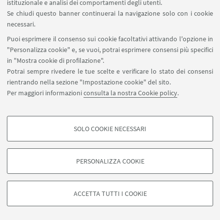
istituzionale e analisi dei comportamenti degli utenti.
metodo del conoscitore, che la riscoperta di un
Se chiudi questo banner continuerai la navigazione solo con i cookie
dipinto di tale qualità fosse intesa da Volpe come
necessari.
la verifica di
“
un fatto storicamente accertabile
” (p.
Puoi esprimere il consenso sui cookie facoltativi attivando l'opzione in
124)
, dunque capace di creare o suffragare certe
"Personalizza cookie" e, se vuoi, potrai esprimere consensi più specifici
ipotesi critiche fin lì impreviste o rimaste in
in "Mostra cookie di profilazione".
Potrai sempre rivedere le tue scelte e verificare lo stato dei consensi
sospeso.
rientrando nella sezione "Impostazione cookie" del sito.
Come breve postilla al suo articolo e quasi come
Per maggiori informazioni
consulta la nostra Cookie policy
.
inevitabile conseguenza della sua stessa scoperta,
Volpe indicò inoltre la necessità di sganciare la
SOLO COOKIE NECESSARI
Flagellazione di Cristo
del museo della Certosa di
COOKIE DI PROFILAZIONE - FACOLTATIVI
Douai dal legame istituito da
Denis
Mahon
(1965, p.
Si tratta di cookie utilizzati per analizzare le caratteristiche della navigazione
383)
(e accettato da Arcangeli
[1970, p. 204]
) con gli
PERSONALIZZA COOKIE
degli utenti, creare profili in base al loro comportamento sul sito, per analisi
affreschi di Palazzo Magnani del 1590 circa e di
di marketing.
anticipare questo
“
violento e patetico quasi
Mostra cookie di profilazione
ACCETTA TUTTI I COOKIE
crudele dipinto
” (p. 125)
agli stessi anni delle
Google/Youtube Video
Macellerie
dipinte da Annibale: ne deriva