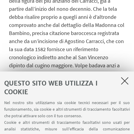
della figura del più anziano dei Carracci
, già a
partire dall’inizio
del nono decennio
. Che la tela
debba risalire
proprio a quegli anni
è d’altronde
comprovato anche dal dettaglio della Madonna col
Bambino, precisa citazione
baroccesca
registrata
anche da un’incisione di Agostino Carracci, che con
la sua data 1582 fornisce un
riferimento
cronologico indiretto anche al
San Vincenzo
dipinto dal cugino maggiore.
Volpe badava anzi a
dire che la tela di Ludovico venne intesa dai tre
cugini, proprio per la sua novità e precocità, come
QUESTO SITO WEB UTILIZZA I
un’invenzione
“
memorabile e fondamentale
”
(p.
COOKIE
124)
,
tanto è vero che lo stesso Agostino la prese a
Nel nostro sito utilizziamo sia cookie tecnici necessari per il suo
modello per inquadrare in un’analoga quinta
funzionamento, sia cookie e altri strumenti di tracciamento facoltativi
naturale la scena con le
Sti
g
mate di
s
an
F
rancesco
che potrai attivare solo con il tuo consenso.
raffigurata in un’incisione firmata e datata 1586.
Cookie e altri strumenti di tracciamento facoltativi sono usati per
analisi statistiche, misure sull'efficacia della comunicazione
Bisogna sottolineare, proprio per intendere il