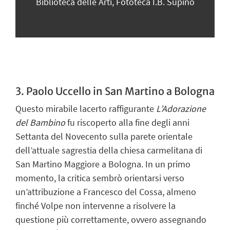
Biblioteca delle Arti, Fototeca I.B. Supino
23
3. Paolo Uccello in San Martino a Bologna
Questo mirabile lacerto raffigurante
L
’
Adorazione
del Bambino
fu riscoperto alla fine degli anni
Settanta del Novecento sulla parete orientale
dell’attuale sagrestia della chiesa carmelitana di
San Martino Maggiore a Bologna. In un primo
momento, la critica sembrò orientarsi verso
un’attribuzione a Francesco del Cossa, almeno
finché Volpe non intervenne a risolvere la
questione più correttamente, ovvero assegnando