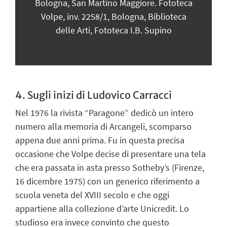
Bologna, San Martino Maggiore. Fototeca
Volpe, inv. 2258/1, Bologna, Biblioteca
M
delle Arti, Fototeca I.B. Supino
Bol
4.
Sugli inizi di Ludovico Carracci
Nel 1976 la rivista “Paragone” dedicò un intero
numero alla memoria di Arcangeli, scomparso
appena due anni prima. Fu in questa precisa
occasione che Volpe decise di presentare una tela
che era passata in asta presso Sotheby
’
s (Firenze,
16 dicembre 1975) con un generico riferimento a
scuola veneta del XVIII secolo e che oggi
appartiene alla collezione d’arte Unicredit. Lo
studioso era invece convinto che questo