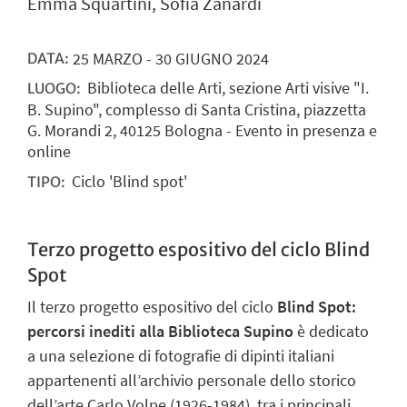
Emma Squartini, Sofia Zanardi
25
MARZO
-
30
GIUGNO
2024
DATA:
Biblioteca delle Arti, sezione Arti visive "I.
LUOGO:
B. Supino", complesso di Santa Cristina, piazzetta
G. Morandi 2, 40125 Bologna - Evento in presenza e
online
Ciclo 'Blind spot'
TIPO:
Terzo progetto espositivo del ciclo Blind
Spot
Il terzo progetto espositivo del ciclo
Blind Spot:
percorsi inediti alla Biblioteca Supino
è dedicato
a una selezione di fotografie di dipinti italiani
appartenenti all’archivio personale dello storico
dell’arte Carlo Volpe (1926-1984), tra i principali