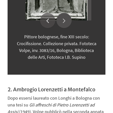
Pittore bolognese, fine XIII secolo:
Man
Crocifissione. Collezione privata. Fototeca
d
Volpe, inv. 3083/16, Bologna, Biblioteca
Mu
delle Arti, Fototeca I.B. Supino
inv
2. Ambrogio Lorenzetti a Montefalco
Dopo essersi laureato con Longhi a Bologna con
una tesi su
Gli affreschi di Pietro Lorenzetti ad
Assisi
(1949), Volpe pubblicò nella seconda annata