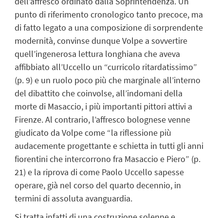
dell’affresco ordinato dalla Soprintendenza. Un
punto di riferimento cronologico tanto precoce, ma
di fatto legato a una composizione di sorprendente
modernità, convinse dunque Volpe a sovvertire
quell’ingenerosa lettura longhiana che aveva
affibbiato all’Uccello un “curricolo ritardatissimo”
(p. 9) e un ruolo poco più che marginale all’interno
del dibattito che coinvolse, all’indomani della
morte di Masaccio, i più importanti pittori attivi a
Firenze. Al contrario, l’affresco bolognese venne
giudicato da Volpe come “la riflessione più
audacemente progettante e schietta in tutti gli anni
fiorentini che intercorrono fra Masaccio e Piero” (p.
21) e la riprova di come Paolo Uccello sapesse
operare, già nel corso del quarto decennio, in
termini di assoluta avanguardia.
Si tratta infatti di una costruzione solenne e