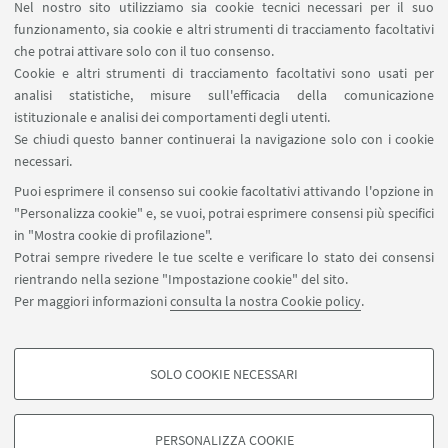
Nel nostro sito utilizziamo sia cookie tecnici necessari per il suo
Pubblicato il 06 novembre 2023
funzionamento, sia cookie e altri strumenti di tracciamento facoltativi
che potrai attivare solo con il tuo consenso.
Cookie e altri strumenti di tracciamento facoltativi sono usati per
analisi statistiche, misure sull'efficacia della comunicazione
istituzionale e analisi dei comportamenti degli utenti.
1
4
5
6
...
7
Se chiudi questo banner continuerai la navigazione solo con i cookie
«
necessari.
Precedenti
8
9
10
11
Puoi esprimere il consenso sui cookie facoltativi attivando l'opzione in
12
"Personalizza cookie" e, se vuoi, potrai esprimere consensi più specifici
elementi
Successivi
in "Mostra cookie di profilazione".
12
elementi
Potrai sempre rivedere le tue scelte e verificare lo stato dei consensi
»
rientrando nella sezione "Impostazione cookie" del sito.
Per maggiori informazioni
consulta la nostra Cookie policy
.
Contatti
SBA - Servizio Bibliotecario di Ateneo
SOLO COOKIE NECESSARI
Dipartimento delle Arti
COOKIE DI PROFILAZIONE - FACOLTATIVI
Si tratta di cookie utilizzati per analizzare le caratteristiche della navigazione
PERSONALIZZA COOKIE