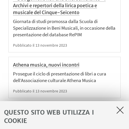
Archivi e repertori della lirica poetica e
musicale del Cinque-Seicento
Giornata di studi promossa dalla Scuola di
Specializzazione in Beni Musicali, in occasione della
presentazione del database RePIM
Pubblicato il 13 novembre 2023
Athena musica, nuovi incontri
Prosegue il ciclo di presentazione di libri a cura
dell’Associazione culturale Athena Musica
Pubblicato il 13 novembre 2023
Omaggio a Gian Francesco Malipiero
QUESTO SITO WEB UTILIZZA I
Giornata di studi interdisciplinari con proiezione di
COOKIE
film, al Museo della Musica di Bologna