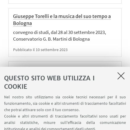
Giuseppe Torelli e la musica del suo tempo a
Bologna
convegno di studi, dal 28 al 30 settembre 2023,
Conservatorio G. B. Martini di Bologna
Pubblicato il 10 settembre 2023
RISORSE ELETTRONICHE
E-book Brill
QUESTO SITO WEB UTILIZZA I
Attivazione trial di accesso agli e-book dell'editore
COOKIE
Brill.
Nel nostro sito utilizziamo sia cookie tecnici necessari per il suo
Pubblicato il 02 agosto 2023
funzionamento, sia cookie e altri strumenti di tracciamento facoltativi
che potrai attivare solo con il tuo consenso.
Cookie e altri strumenti di tracciamento facoltativi sono usati per
analisi statistiche, misure sull'efficacia della comunicazione
istituzionale e analisi dei comportamenti degli utenti.